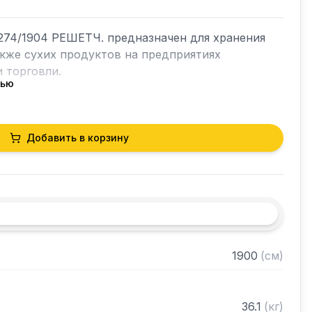
74/1904 РЕШЕТЧ. предназначен для хранения 
акже сухих продуктов на предприятиях 
 торговли.

тью
кий разборный

Добавить в корзину
0 нержавеющей стали марки AISI 304 толщиной 
лки из нержавеющей стали марки AISI 304 
ками регулируемое с шагом 50 мм

 в разобранном виде
1900
(
см
)
36.1
(
кг
)