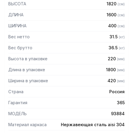
— Стойки из уголка 40х40 нержавеющей стали марки AISI
ВЫСОТА
1820
(
см
)
304 толщиной 2 мм
— Четыре решетчатые полки из нержавеющей стали
ДЛИНА
1600
(
см
)
марки AISI 304 толщиной 0,8 мм
— Расстояние между полками регулируемое с шагом 50
ШИРИНА
400
(
см
)
мм
— Регулируемые опоры
Вес нетто
31.5
(
кг
)
— Стеллаж поставляется в разобранном виде
Вес брутто
36.5
(
кг
)
Высота в упаковке
220
(
мм
)
Длина в упаковке
1800
(
мм
)
Ширина в упаковке
420
(
мм
)
Страна
Россия
Гарантия
365
МОДЕЛЬ
93884
Материал каркаса
Нержавеющая сталь aisi 304