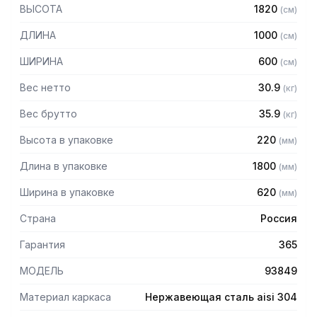
— Стойки из уголка 40х40 нержавеющей стали марки AISI
ВЫСОТА
1820
(
см
)
304 толщиной 2 мм
— Четыре решетчатые полки из нержавеющей стали
ДЛИНА
1000
(
см
)
марки AISI 304 толщиной 0,8 мм
— Расстояние между полками регулируемое с шагом 50
ШИРИНА
600
(
см
)
мм
— Регулируемые опоры
Вес нетто
30.9
(
кг
)
— Стеллаж поставляется в разобранном виде
Вес брутто
35.9
(
кг
)
Высота в упаковке
220
(
мм
)
Длина в упаковке
1800
(
мм
)
Ширина в упаковке
620
(
мм
)
Страна
Россия
Гарантия
365
МОДЕЛЬ
93849
Материал каркаса
Нержавеющая сталь aisi 304