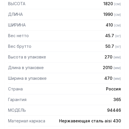
— Стойки из трубы 40х20 нержавеющей стали марки AISI
ВЫСОТА
1820
(
см
)
430 толщиной 1,2 мм
— Четыре решетчатые полки из нержавеющей стали
ДЛИНА
1990
(
см
)
марки AISI 304 толщиной 0,8 мм
— Расстояние между полками регулируемое с шагом 120
ШИРИНА
410
(
см
)
мм
— Регулируемые опоры
Вес нетто
45.7
(
кг
)
— Стеллаж поставляется в разобранном виде
Вес брутто
50.7
(
кг
)
Высота в упаковке
270
(
мм
)
Длина в упаковке
2010
(
мм
)
Ширина в упаковке
470
(
мм
)
Страна
Россия
Гарантия
365
МОДЕЛЬ
94446
Материал каркаса
Нержавеющая сталь aisi 430