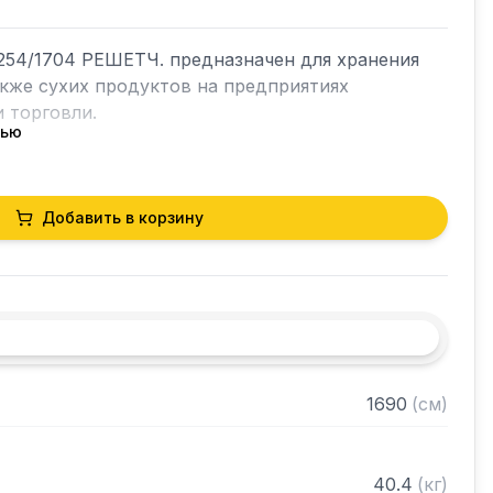
54/1704 РЕШЕТЧ. предназначен для хранения 
акже сухих продуктов на предприятиях 
 торговли.

тью
кий разборный

Добавить в корзину
0 нержавеющей стали марки AISI 430 толщиной 
лки из нержавеющей стали марки AISI 304 
ами регулируемое с шагом 120 мм

 в разобранном виде
1690
(
см
)
40.4
(
кг
)