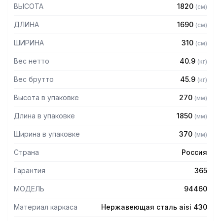
— Стойки из трубы 40х20 нержавеющей стали марки AISI
ВЫСОТА
1820
(
см
)
430 толщиной 1,2 мм
— Четыре решетчатые полки из нержавеющей стали
ДЛИНА
1690
(
см
)
марки AISI 304 толщиной 0,8 мм
— Расстояние между полками регулируемое с шагом 120
ШИРИНА
310
(
см
)
мм
— Регулируемые опоры
Вес нетто
40.9
(
кг
)
— Стеллаж поставляется в разобранном виде
Вес брутто
45.9
(
кг
)
Высота в упаковке
270
(
мм
)
Длина в упаковке
1850
(
мм
)
Ширина в упаковке
370
(
мм
)
Страна
Россия
Гарантия
365
МОДЕЛЬ
94460
Материал каркаса
Нержавеющая сталь aisi 430