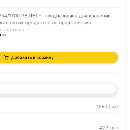
54/1700 РЕШЕТЧ. предназначен для хранения 
акже сухих продуктов на предприятиях 
 торговли.

тью
кий разборный

Добавить в корзину
0 нержавеющей стали марки AISI 430 толщиной 
лки из нержавеющей стали марки AISI 304 
ами регулируемое с шагом 120 мм

 в разобранном виде
1690
(
см
)
42.7
(
кг
)