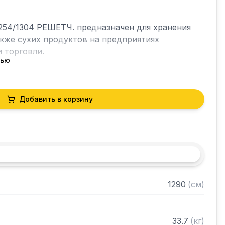
54/1304 РЕШЕТЧ. предназначен для хранения 
акже сухих продуктов на предприятиях 
 торговли.

тью
кий разборный

Добавить в корзину
0 нержавеющей стали марки AISI 430 толщиной 
лки из нержавеющей стали марки AISI 304 
ами регулируемое с шагом 120 мм

 в разобранном виде
1290
(
см
)
33.7
(
кг
)