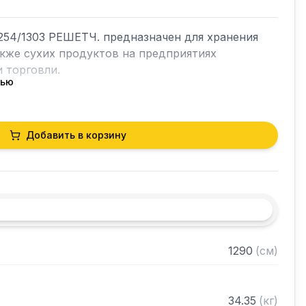
54/1303 РЕШЕТЧ. предназначен для хранения 
акже сухих продуктов на предприятиях 
 торговли.

тью
кий разборный

Добавить в корзину
0 нержавеющей стали марки AISI 430 толщиной 
лки из нержавеющей стали марки AISI 304 
ами регулируемое с шагом 120 мм

 в разобранном виде
1290
(
см
)
34.35
(
кг
)