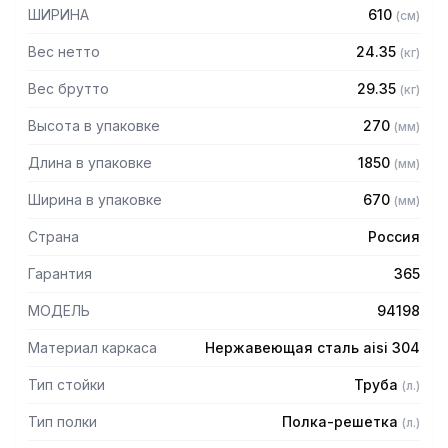
— Расстояние между полками регулируемое с шагом 120
ШИРИНА
610
(
см
)
мм
— Регулируемые опоры
Вес нетто
24.35
(
кг
)
— Стеллаж поставляется в разобранном виде
Вес брутто
29.35
(
кг
)
Высота в упаковке
270
(
мм
)
Длина в упаковке
1850
(
мм
)
Ширина в упаковке
670
(
мм
)
Страна
Россия
Гарантия
365
МОДЕЛЬ
94198
Материал каркаса
Нержавеющая сталь aisi 304
Тип стойки
Труба
(
л.
)
Тип полки
Полка-решетка
(
л.
)