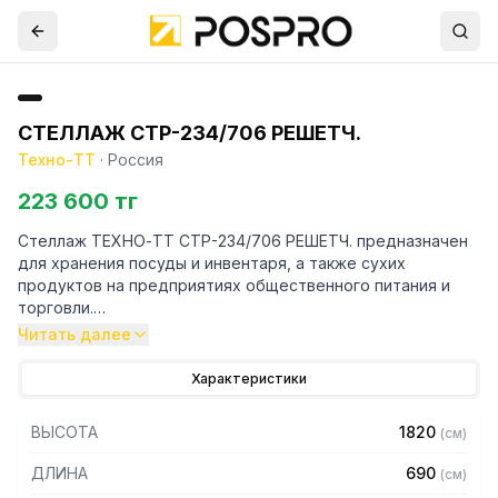
СТЕЛЛАЖ СТР-234/706 РЕШЕТЧ.
Техно-ТТ
·
Россия
223 600 тг
Стеллаж ТЕХНО-ТТ СТР-234/706 РЕШЕТЧ. предназначен
для хранения посуды и инвентаря, а также сухих
продуктов на предприятиях общественного питания и
торговли.
Читать далее
Особенности:
Характеристики
— Стеллаж технологический разборный
— Стойки из трубы 40х20 нержавеющей стали марки AISI
ВЫСОТА
1820
(
см
)
304 толщиной 1,2 мм
— Четыре решетчатые полки из нержавеющей стали
ДЛИНА
690
(
см
)
марки AISI 304 толщиной 0,8 мм