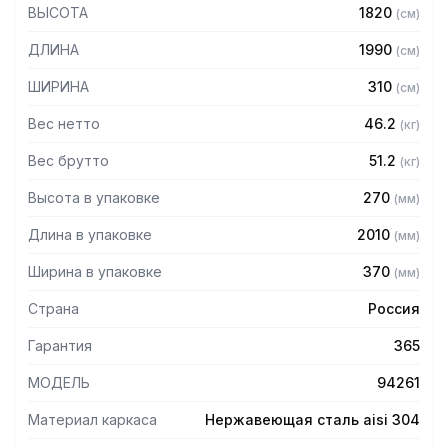
— Стойки из трубы 40х20 нержавеющей стали марки AISI
ВЫСОТА
1820
(
см
)
304 толщиной 1,2 мм
— Четыре решетчатые полки из нержавеющей стали
ДЛИНА
1990
(
см
)
марки AISI 304 толщиной 0,8 мм
— Расстояние между полками регулируемое с шагом 120
ШИРИНА
310
(
см
)
мм
— Регулируемые опоры
Вес нетто
46.2
(
кг
)
— Стеллаж поставляется в разобранном виде
Вес брутто
51.2
(
кг
)
Высота в упаковке
270
(
мм
)
Длина в упаковке
2010
(
мм
)
Ширина в упаковке
370
(
мм
)
Страна
Россия
Гарантия
365
МОДЕЛЬ
94261
Материал каркаса
Нержавеющая сталь aisi 304