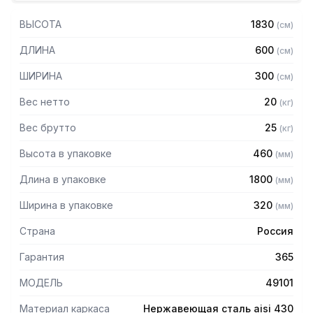
— Стеллаж для сушки посуды c кассетами из пластмассы
на 125 тарелок
ВЫСОТА
1830
(
см
)
— Разборная конструкция на болтовом соединении
— Каркас из уголка 40х40 нержавеющей стали марки AISI
ДЛИНА
600
(
см
)
430 толщиной 2 мм
— Полки и поддон из нержавеющей стали марки AISI 304
ШИРИНА
300
(
см
)
толщиной 0,8мм
— Регулируемые опоры
Вес нетто
20
(
кг
)
— Стеллаж поставляется в разобранном виде
Вес брутто
25
(
кг
)
Высота в упаковке
460
(
мм
)
Длина в упаковке
1800
(
мм
)
Ширина в упаковке
320
(
мм
)
Страна
Россия
Гарантия
365
МОДЕЛЬ
49101
Материал каркаса
Нержавеющая сталь aisi 430