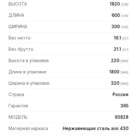
— Стойки из уголка 40х40 нержавеющей стали марки AISI
ВЫСОТА
1820
(
см
)
430 толщиной 2 мм
— Четыре решетчатые полки из нержавеющей стали
ДЛИНА
600
(
см
)
марки AISI 304 толщиной 0,8 мм
— Расстояние между полками регулируемое с шагом 50
ШИРИНА
300
(
см
)
мм
— Регулируемые опоры
Вес нетто
16.1
(
кг
)
— Стеллаж поставляется в разобранном виде
Вес брутто
21.1
(
кг
)
Высота в упаковке
220
(
мм
)
Длина в упаковке
1800
(
мм
)
Ширина в упаковке
320
(
мм
)
Страна
Россия
Гарантия
365
МОДЕЛЬ
93828
Материал каркаса
Нержавеющая сталь aisi 430