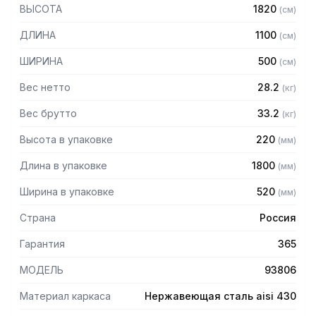
— Стойки из уголка 40х40 нержавеющей стали марки AISI
ВЫСОТА
1820
(
см
)
430 толщиной 2 мм
— Четыре решетчатые полки из нержавеющей стали
ДЛИНА
1100
(
см
)
марки AISI 304 толщиной 0,8 мм
— Расстояние между полками регулируемое с шагом 50
ШИРИНА
500
(
см
)
мм
— Регулируемые опоры
Вес нетто
28.2
(
кг
)
— Стеллаж поставляется в разобранном виде
Вес брутто
33.2
(
кг
)
Высота в упаковке
220
(
мм
)
Длина в упаковке
1800
(
мм
)
Ширина в упаковке
520
(
мм
)
Страна
Россия
Гарантия
365
МОДЕЛЬ
93806
Материал каркаса
Нержавеющая сталь aisi 430