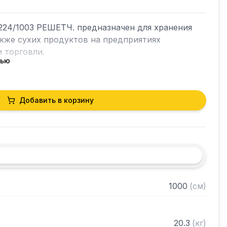
24/1003 РЕШЕТЧ. предназначен для хранения 
акже сухих продуктов на предприятиях 
 торговли.

тью
кий разборный

Добавить в корзину
0 нержавеющей стали марки AISI 430 толщиной 
лки из нержавеющей стали марки AISI 304 
ками регулируемое с шагом 50 мм

 в разобранном виде
1000
(
см
)
20.3
(
кг
)