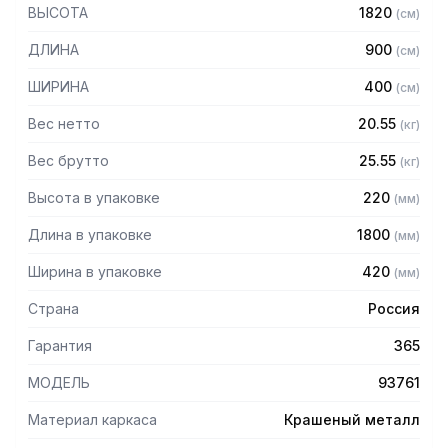
— Стойки из уголка 40х40 толщиной 2 мм, покрытого
ВЫСОТА
1820
(
см
)
порошковой краской серого цвета
— Четыре решетчатые полки из нержавеющей стали
ДЛИНА
900
(
см
)
марки AISI 304 толщиной 0,8 мм
— Расстояние между полками регулируемое с шагом 50
ШИРИНА
400
(
см
)
мм
— Регулируемые опоры
Вес нетто
20.55
(
кг
)
— Стеллаж поставляется в разобранном виде
Вес брутто
25.55
(
кг
)
Высота в упаковке
220
(
мм
)
Длина в упаковке
1800
(
мм
)
Ширина в упаковке
420
(
мм
)
Страна
Россия
Гарантия
365
МОДЕЛЬ
93761
Материал каркаса
Крашеный металл