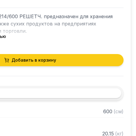
14/600 РЕШЕТЧ. предназначен для хранения 
акже сухих продуктов на предприятиях 
 торговли.

тью
кий разборный

Добавить в корзину
40 толщиной 2 мм, покрытого порошковой 
лки из нержавеющей стали марки AISI 304 
ками регулируемое с шагом 50 мм

 в разобранном виде
600
(
см
)
20.15
(
кг
)