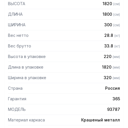
— Стойки из уголка 40х40 толщиной 2 мм, покрытого
ВЫСОТА
1820
(
см
)
порошковой краской серого цвета
— Четыре решетчатые полки из нержавеющей стали
ДЛИНА
1800
(
см
)
марки AISI 304 толщиной 0,8 мм
— Расстояние между полками регулируемое с шагом 50
ШИРИНА
300
(
см
)
мм
— Регулируемые опоры
Вес нетто
28.8
(
кг
)
— Стеллаж поставляется в разобранном виде
Вес брутто
33.8
(
кг
)
Высота в упаковке
220
(
мм
)
Длина в упаковке
1820
(
мм
)
Ширина в упаковке
320
(
мм
)
Страна
Россия
Гарантия
365
МОДЕЛЬ
93787
Материал каркаса
Крашеный металл