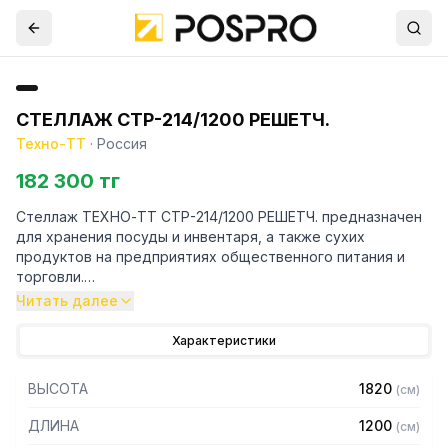
СТЕЛЛАЖ СТР-214/1200 РЕШЕТЧ.
Техно-ТТ
·
Россия
182 300 тг
Стеллаж ТЕХНО-ТТ СТР-214/1200 РЕШЕТЧ. предназначен
для хранения посуды и инвентаря, а также сухих
продуктов на предприятиях общественного питания и
торговли.
Читать далее
Особенности:
Характеристики
— Стеллаж технологический разборный
— Стойки из уголка 40х40 толщиной 2 мм, покрытого
ВЫСОТА
1820
(
см
)
порошковой краской серого цвета
— Четыре решетчатые полки из нержавеющей стали
ДЛИНА
1200
(
см
)
марки AISI 304 толщиной 0,8 мм