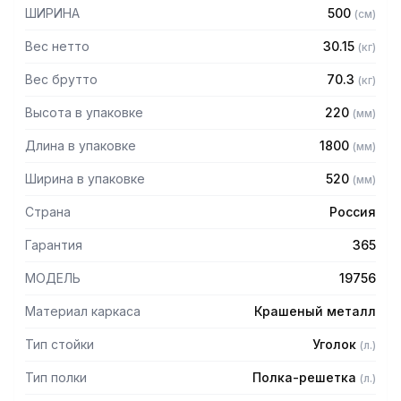
— Расстояние между полками регулируемое с шагом 50
ШИРИНА
500
(
см
)
мм
— Регулируемые опоры
Вес нетто
30.15
(
кг
)
— Стеллаж поставляется в разобранном виде
Вес брутто
70.3
(
кг
)
Высота в упаковке
220
(
мм
)
Длина в упаковке
1800
(
мм
)
Ширина в упаковке
520
(
мм
)
Страна
Россия
Гарантия
365
МОДЕЛЬ
19756
Материал каркаса
Крашеный металл
Тип стойки
Уголок
(
л.
)
Тип полки
Полка-решетка
(
л.
)