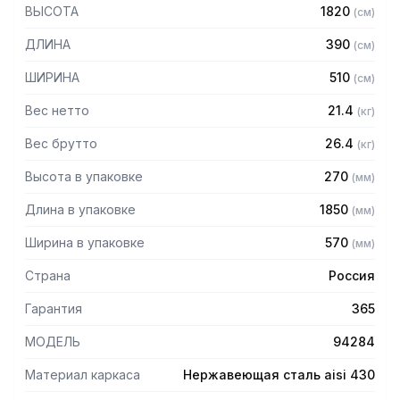
430 толщиной 1,2 мм
ВЫСОТА
1820
(
см
)
— Четыре сплошные полки из нержавеющей стали марки
AISI 304 толщиной 0,8 мм
ДЛИНА
390
(
см
)
— Расстояние между полками регулируемое с шагом 120
мм
ШИРИНА
510
(
см
)
— Регулируемые опоры
— Стеллаж поставляется в разобранном виде
Вес нетто
21.4
(
кг
)
Вес брутто
26.4
(
кг
)
Высота в упаковке
270
(
мм
)
Длина в упаковке
1850
(
мм
)
Ширина в упаковке
570
(
мм
)
Страна
Россия
Гарантия
365
МОДЕЛЬ
94284
Материал каркаса
Нержавеющая сталь aisi 430