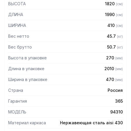
430 толщиной 1,2 мм
ВЫСОТА
1820
(
см
)
— Четыре сплошные полки из нержавеющей стали марки
AISI 304 толщиной 0,8 мм
ДЛИНА
1990
(
см
)
— Расстояние между полками регулируемое с шагом 120
мм
ШИРИНА
410
(
см
)
— Регулируемые опоры
— Стеллаж поставляется в разобранном виде
Вес нетто
45.7
(
кг
)
Вес брутто
50.7
(
кг
)
Высота в упаковке
270
(
мм
)
Длина в упаковке
2010
(
мм
)
Ширина в упаковке
470
(
мм
)
Страна
Россия
Гарантия
365
МОДЕЛЬ
94310
Материал каркаса
Нержавеющая сталь aisi 430