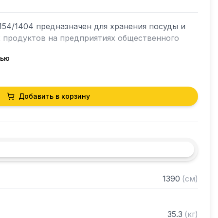
54/1404 предназначен для хранения посуды и 
х продуктов на предприятиях общественного 
тью
кий разборный

Добавить в корзину
0 нержавеющей стали марки AISI 430 толщиной 
и из нержавеющей стали марки AISI 304 
ами регулируемое с шагом 120 мм

 в разобранном виде
1390
(
см
)
35.3
(
кг
)