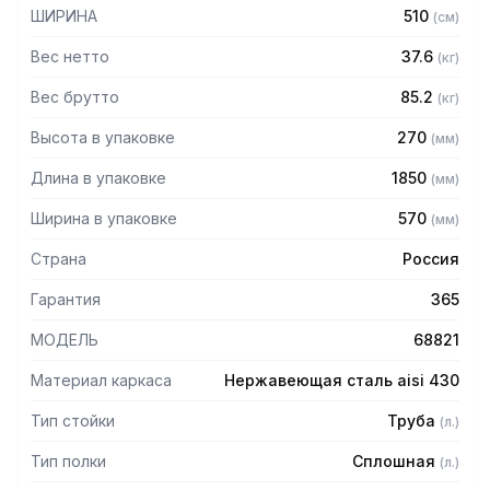
мм
ШИРИНА
510
(
см
)
— Регулируемые опоры
— Стеллаж поставляется в разобранном виде
Вес нетто
37.6
(
кг
)
Вес брутто
85.2
(
кг
)
Высота в упаковке
270
(
мм
)
Длина в упаковке
1850
(
мм
)
Ширина в упаковке
570
(
мм
)
Страна
Россия
Гарантия
365
МОДЕЛЬ
68821
Материал каркаса
Нержавеющая сталь aisi 430
Тип стойки
Труба
(
л.
)
Тип полки
Сплошная
(
л.
)