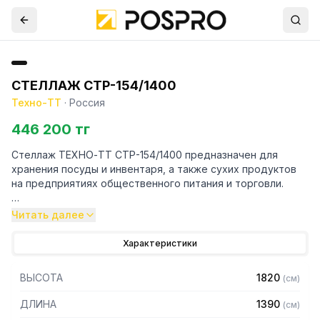
СТЕЛЛАЖ СТР-154/1400
Техно-ТТ
·
Россия
446 200 тг
Стеллаж ТЕХНО-ТТ СТР-154/1400 предназначен для
хранения посуды и инвентаря, а также сухих продуктов
на предприятиях общественного питания и торговли.
Особенности:
Читать далее
— Стеллаж технологический разборный
Характеристики
— Стойки из трубы 40х20 нержавеющей стали марки AISI
430 толщиной 1,2 мм
ВЫСОТА
1820
(
см
)
— Четыре сплошные полки из нержавеющей стали марки
AISI 304 толщиной 0,8 мм
ДЛИНА
1390
(
см
)
— Расстояние между полками регулируемое с шагом 120