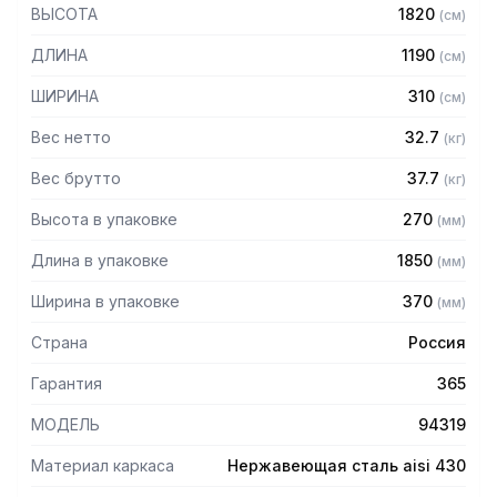
430 толщиной 1,2 мм
ВЫСОТА
1820
(
см
)
— Четыре сплошные полки из нержавеющей стали марки
AISI 304 толщиной 0,8 мм
ДЛИНА
1190
(
см
)
— Расстояние между полками регулируемое с шагом 120
мм
ШИРИНА
310
(
см
)
— Регулируемые опоры
— Стеллаж поставляется в разобранном виде
Вес нетто
32.7
(
кг
)
Вес брутто
37.7
(
кг
)
Высота в упаковке
270
(
мм
)
Длина в упаковке
1850
(
мм
)
Ширина в упаковке
370
(
мм
)
Страна
Россия
Гарантия
365
МОДЕЛЬ
94319
Материал каркаса
Нержавеющая сталь aisi 430