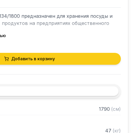
4/1800 предназначен для хранения посуды и 
х продуктов на предприятиях общественного 
тью
кий разборный

Добавить в корзину
0 нержавеющей стали марки AISI 304 толщиной 
и из нержавеющей стали марки AISI 304 
ами регулируемое с шагом 120 мм

 в разобранном виде
1790
(
см
)
47
(
кг
)