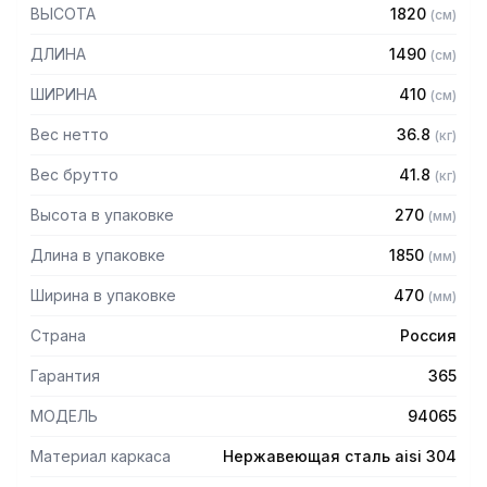
304 толщиной 1,2 мм
ВЫСОТА
1820
(
см
)
— Четыре сплошные полки из нержавеющей стали марки
AISI 304 толщиной 0,8 мм
ДЛИНА
1490
(
см
)
— Расстояние между полками регулируемое с шагом 120
мм
ШИРИНА
410
(
см
)
— Регулируемые опоры
— Стеллаж поставляется в разобранном виде
Вес нетто
36.8
(
кг
)
Вес брутто
41.8
(
кг
)
Высота в упаковке
270
(
мм
)
Длина в упаковке
1850
(
мм
)
Ширина в упаковке
470
(
мм
)
Страна
Россия
Гарантия
365
МОДЕЛЬ
94065
Материал каркаса
Нержавеющая сталь aisi 304