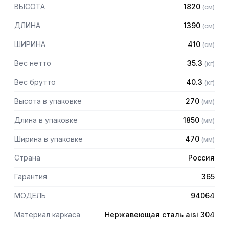
304 толщиной 1,2 мм
ВЫСОТА
1820
(
см
)
— Четыре сплошные полки из нержавеющей стали марки
AISI 304 толщиной 0,8 мм
ДЛИНА
1390
(
см
)
— Расстояние между полками регулируемое с шагом 120
мм
ШИРИНА
410
(
см
)
— Регулируемые опоры
— Стеллаж поставляется в разобранном виде
Вес нетто
35.3
(
кг
)
Вес брутто
40.3
(
кг
)
Высота в упаковке
270
(
мм
)
Длина в упаковке
1850
(
мм
)
Ширина в упаковке
470
(
мм
)
Страна
Россия
Гарантия
365
МОДЕЛЬ
94064
Материал каркаса
Нержавеющая сталь aisi 304