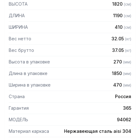
304 толщиной 1,2 мм
ВЫСОТА
1820
(
см
)
— Четыре сплошные полки из нержавеющей стали марки
AISI 304 толщиной 0,8 мм
ДЛИНА
1190
(
см
)
— Расстояние между полками регулируемое с шагом 120
мм
ШИРИНА
410
(
см
)
— Регулируемые опоры
— Стеллаж поставляется в разобранном виде
Вес нетто
32.05
(
кг
)
Вес брутто
37.05
(
кг
)
Высота в упаковке
270
(
мм
)
Длина в упаковке
1850
(
мм
)
Ширина в упаковке
470
(
мм
)
Страна
Россия
Гарантия
365
МОДЕЛЬ
94062
Материал каркаса
Нержавеющая сталь aisi 304