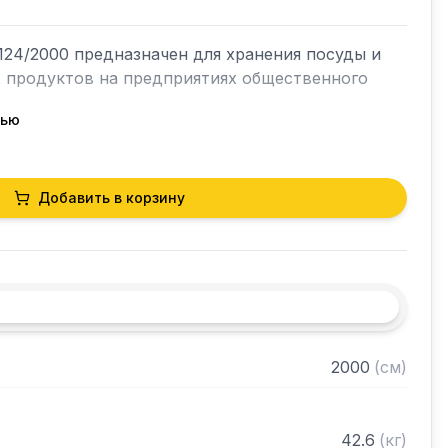
24/2000 предназначен для хранения посуды и 
х продуктов на предприятиях общественного 
тью
кий разборный

Добавить в корзину
0 нержавеющей стали марки AISI 430 толщиной 
и из нержавеющей стали марки AISI 304 
ками регулируемое с шагом 50 мм

 в разобранном виде
2000
(
см
)
42.6
(
кг
)