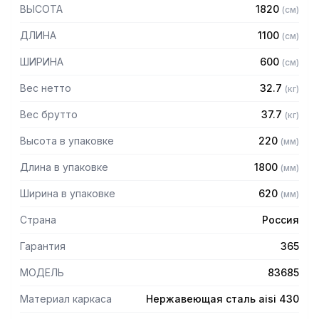
430 толщиной 2 мм
ВЫСОТА
1820
(
см
)
— Четыре сплошные полки из нержавеющей стали марки
AISI 304 толщиной 0,8 мм
ДЛИНА
1100
(
см
)
— Расстояние между полками регулируемое с шагом 50
мм
ШИРИНА
600
(
см
)
— Регулируемые опоры
— Стеллаж поставляется в разобранном виде
Вес нетто
32.7
(
кг
)
Вес брутто
37.7
(
кг
)
Высота в упаковке
220
(
мм
)
Длина в упаковке
1800
(
мм
)
Ширина в упаковке
620
(
мм
)
Страна
Россия
Гарантия
365
МОДЕЛЬ
83685
Материал каркаса
Нержавеющая сталь aisi 430