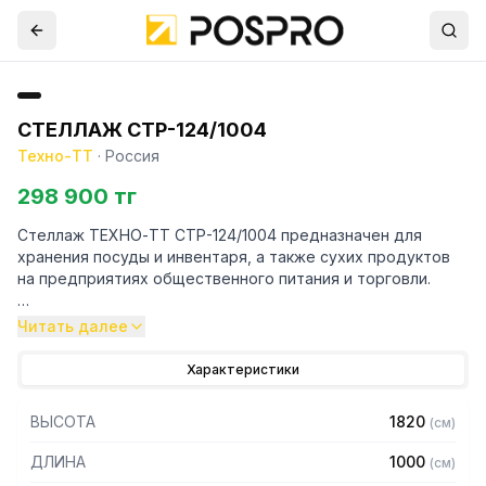
СТЕЛЛАЖ СТР-124/1004
Техно-ТТ
·
Россия
298 900 тг
Стеллаж ТЕХНО-ТТ СТР-124/1004 предназначен для
хранения посуды и инвентаря, а также сухих продуктов
на предприятиях общественного питания и торговли.
Особенности:
Читать далее
— Стеллаж технологический разборный
Характеристики
— Стойки из уголка 40х40 нержавеющей стали марки AISI
430 толщиной 2 мм
ВЫСОТА
1820
(
см
)
— Четыре сплошные полки из нержавеющей стали марки
AISI 304 толщиной 0,8 мм
ДЛИНА
1000
(
см
)
— Расстояние между полками регулируемое с шагом 50