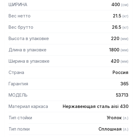
мм
ШИРИНА
400
(
см
)
— Регулируемые опоры
— Стеллаж поставляется в разобранном виде
Вес нетто
21.5
(
кг
)
Вес брутто
26.5
(
кг
)
Высота в упаковке
220
(
мм
)
Длина в упаковке
1800
(
мм
)
Ширина в упаковке
420
(
мм
)
Страна
Россия
Гарантия
365
МОДЕЛЬ
53713
Материал каркаса
Нержавеющая сталь aisi 430
Тип стойки
Уголок
(
л.
)
Тип полки
Сплошная
(
л.
)