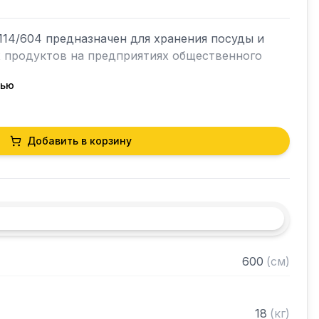
14/604 предназначен для хранения посуды и 
х продуктов на предприятиях общественного 
тью
кий разборный

Добавить в корзину
40 толщиной 2 мм, покрытого порошковой 
и из нержавеющей стали марки AISI 304 
ками регулируемое с шагом 50 мм

 в разобранном виде
600
(
см
)
18
(
кг
)