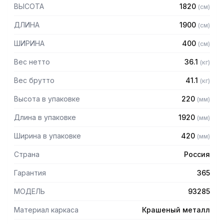
порошковой краской серого цвета
ВЫСОТА
1820
(
см
)
— Четыре сплошные полки из нержавеющей стали марки
AISI 304 толщиной 0,8 мм
ДЛИНА
1900
(
см
)
— Расстояние между полками регулируемое с шагом 50
мм
ШИРИНА
400
(
см
)
— Регулируемые опоры
— Стеллаж поставляется в разобранном виде
Вес нетто
36.1
(
кг
)
Вес брутто
41.1
(
кг
)
Высота в упаковке
220
(
мм
)
Длина в упаковке
1920
(
мм
)
Ширина в упаковке
420
(
мм
)
Страна
Россия
Гарантия
365
МОДЕЛЬ
93285
Материал каркаса
Крашеный металл