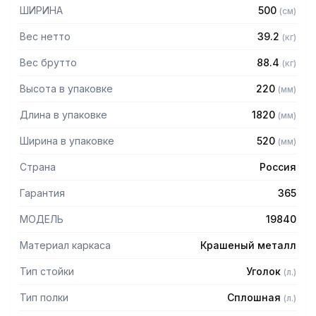
мм
ШИРИНА
500
(
см
)
— Регулируемые опоры
— Стеллаж поставляется в разобранном виде
Вес нетто
39.2
(
кг
)
Вес брутто
88.4
(
кг
)
Высота в упаковке
220
(
мм
)
Длина в упаковке
1820
(
мм
)
Ширина в упаковке
520
(
мм
)
Страна
Россия
Гарантия
365
МОДЕЛЬ
19840
Материал каркаса
Крашеный металл
Тип стойки
Уголок
(
л.
)
Тип полки
Сплошная
(
л.
)