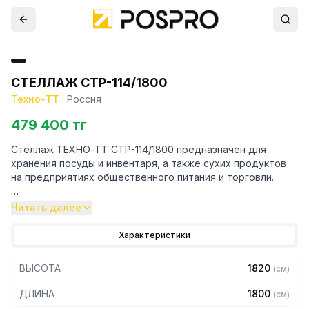
СТЕЛЛАЖ СТР-114/1800
Техно-ТТ
·
Россия
479 400 тг
Стеллаж ТЕХНО-ТТ СТР-114/1800 предназначен для
хранения посуды и инвентаря, а также сухих продуктов
на предприятиях общественного питания и торговли.
Особенности:
Читать далее
— Стеллаж технологический разборный
Характеристики
— Стойки из уголка 40х40 толщиной 2 мм, покрытого
порошковой краской серого цвета
ВЫСОТА
1820
(
см
)
— Четыре сплошные полки из нержавеющей стали марки
AISI 304 толщиной 0,8 мм
ДЛИНА
1800
(
см
)
— Расстояние между полками регулируемое с шагом 50