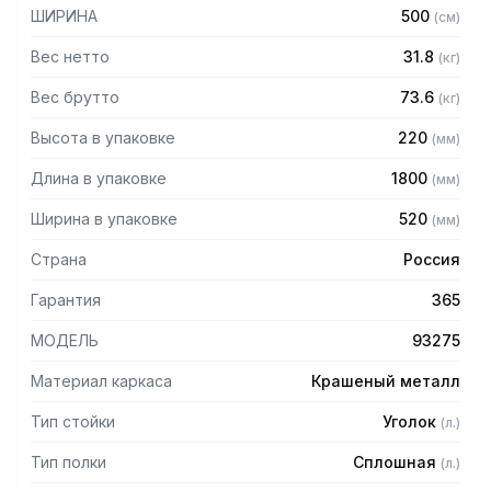
мм
ШИРИНА
500
(
см
)
— Регулируемые опоры
— Стеллаж поставляется в разобранном виде
Вес нетто
31.8
(
кг
)
Вес брутто
73.6
(
кг
)
Высота в упаковке
220
(
мм
)
Длина в упаковке
1800
(
мм
)
Ширина в упаковке
520
(
мм
)
Страна
Россия
Гарантия
365
МОДЕЛЬ
93275
Материал каркаса
Крашеный металл
Тип стойки
Уголок
(
л.
)
Тип полки
Сплошная
(
л.
)