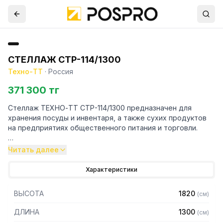
СТЕЛЛАЖ СТР-114/1300
Техно-ТТ
·
Россия
371 300 тг
Стеллаж ТЕХНО-ТТ СТР-114/1300 предназначен для
хранения посуды и инвентаря, а также сухих продуктов
на предприятиях общественного питания и торговли.
Особенности:
Читать далее
— Стеллаж технологический разборный
Характеристики
— Стойки из уголка 40х40 толщиной 2 мм, покрытого
порошковой краской серого цвета
ВЫСОТА
1820
(
см
)
— Четыре сплошные полки из нержавеющей стали марки
AISI 304 толщиной 0,8 мм
ДЛИНА
1300
(
см
)
— Расстояние между полками регулируемое с шагом 50