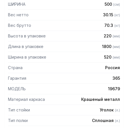
мм
ШИРИНА
500
(
см
)
— Регулируемые опоры
— Стеллаж поставляется в разобранном виде
Вес нетто
30.15
(
кг
)
Вес брутто
70.3
(
кг
)
Высота в упаковке
220
(
мм
)
Длина в упаковке
1800
(
мм
)
Ширина в упаковке
520
(
мм
)
Страна
Россия
Гарантия
365
МОДЕЛЬ
19679
Материал каркаса
Крашеный металл
Тип стойки
Уголок
(
л.
)
Тип полки
Сплошная
(
л.
)