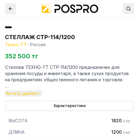
СТЕЛЛАЖ СТР-114/1200
Техно-ТТ
·
Россия
352 500 тг
Стеллаж ТЕХНО-ТТ СТР-114/1200 предназначен для
хранения посуды и инвентаря, а также сухих продуктов
на предприятиях общественного питания и торговли.
Особенности:
Читать далее
— Стеллаж технологический разборный
Характеристики
— Стойки из уголка 40х40 толщиной 2 мм, покрытого
порошковой краской серого цвета
ВЫСОТА
1820
(
см
)
— Четыре сплошные полки из нержавеющей стали марки
AISI 304 толщиной 0,8 мм
ДЛИНА
1200
(
см
)
— Расстояние между полками регулируемое с шагом 50