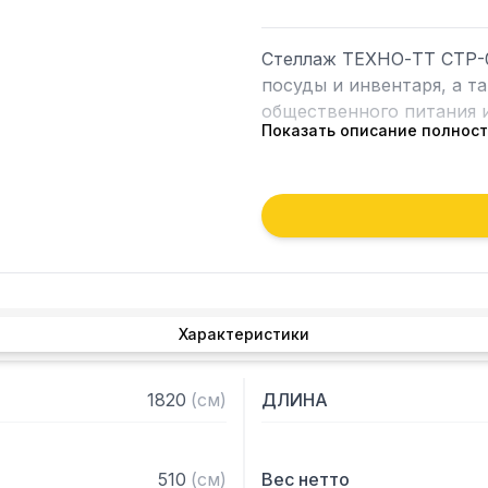
Стеллаж ТЕХНО-ТТ СТР-0
посуды и инвентаря, а т
общественного питания и
Показать описание полнос
Особенности:

— Стеллаж технологичес
— Стойки из трубы 40х2
1,2 мм

— Четыре решетчатые по
толщиной 0,8 мм

Характеристики
— Расстояние между полк
— Регулируемые опоры

— Стеллаж поставляется
1820
(
см
)
ДЛИНА
510
(
см
)
Вес нетто