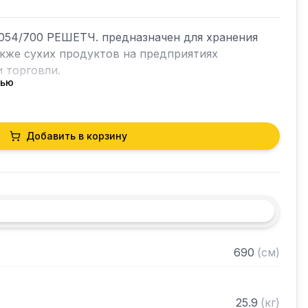
54/700 РЕШЕТЧ. предназначен для хранения 
акже сухих продуктов на предприятиях 
 торговли.

тью
кий разборный

Добавить в корзину
0 нержавеющей стали марки AISI 430 толщиной 
лки из нержавеющей стали марки AISI 430 
ами регулируемое с шагом 120 мм

 в разобранном виде
690
(
см
)
25.9
(
кг
)