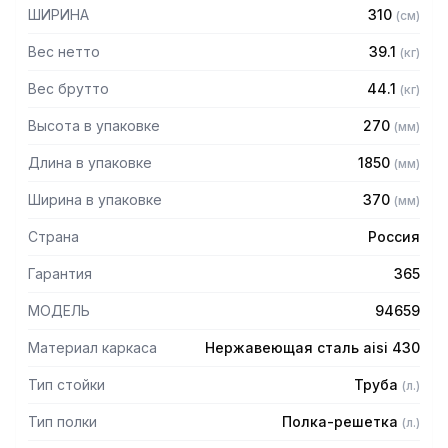
— Расстояние между полками регулируемое с шагом 120
ШИРИНА
310
(
см
)
мм
— Регулируемые опоры
Вес нетто
39.1
(
кг
)
— Стеллаж поставляется в разобранном виде
Вес брутто
44.1
(
кг
)
Высота в упаковке
270
(
мм
)
Длина в упаковке
1850
(
мм
)
Ширина в упаковке
370
(
мм
)
Страна
Россия
Гарантия
365
МОДЕЛЬ
94659
Материал каркаса
Нержавеющая сталь aisi 430
Тип стойки
Труба
(
л.
)
Тип полки
Полка-решетка
(
л.
)