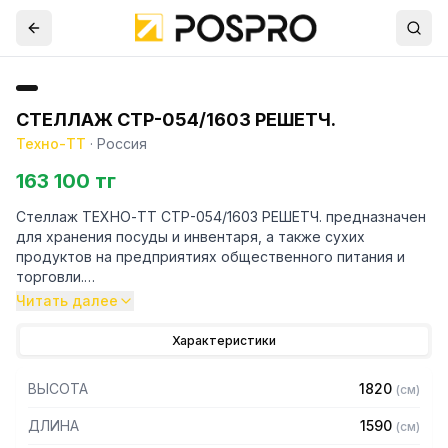
СТЕЛЛАЖ СТР-054/1603 РЕШЕТЧ.
Техно-ТТ
·
Россия
163 100 тг
Стеллаж ТЕХНО-ТТ СТР-054/1603 РЕШЕТЧ. предназначен
для хранения посуды и инвентаря, а также сухих
продуктов на предприятиях общественного питания и
торговли.
Читать далее
Особенности:
Характеристики
— Стеллаж технологический разборный
— Стойки из трубы 40х20 нержавеющей стали марки AISI
ВЫСОТА
1820
(
см
)
430 толщиной 1,2 мм
— Четыре решетчатые полки из нержавеющей стали
ДЛИНА
1590
(
см
)
марки AISI 430 толщиной 0,8 мм