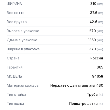
— Расстояние между полками регулируемое с шагом 120
ШИРИНА
310
(
см
)
мм
— Регулируемые опоры
Вес нетто
37.6
(
кг
)
— Стеллаж поставляется в разобранном виде
Вес брутто
42.6
(
кг
)
Высота в упаковке
270
(
мм
)
Длина в упаковке
1850
(
мм
)
Ширина в упаковке
370
(
мм
)
Страна
Россия
Гарантия
365
МОДЕЛЬ
94658
Материал каркаса
Нержавеющая сталь aisi 430
Тип стойки
Труба
(
л.
)
Тип полки
Полка-решетка
(
л.
)