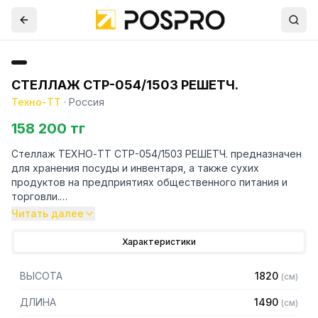
СТЕЛЛАЖ СТР-054/1503 РЕШЕТЧ.
Техно-ТТ
·
Россия
158 200 тг
Стеллаж ТЕХНО-ТТ СТР-054/1503 РЕШЕТЧ. предназначен
для хранения посуды и инвентаря, а также сухих
продуктов на предприятиях общественного питания и
торговли.
Читать далее
Особенности:
Характеристики
— Стеллаж технологический разборный
— Стойки из трубы 40х20 нержавеющей стали марки AISI
ВЫСОТА
1820
(
см
)
430 толщиной 1,2 мм
— Четыре решетчатые полки из нержавеющей стали
ДЛИНА
1490
(
см
)
марки AISI 430 толщиной 0,8 мм