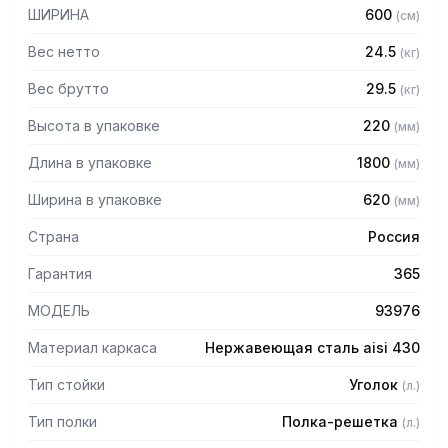
— Расстояние между полками регулируемое с шагом 50
ШИРИНА
600
(
см
)
мм
— Регулируемые опоры
Вес нетто
24.5
(
кг
)
— Стеллаж поставляется в разобранном виде
Вес брутто
29.5
(
кг
)
Высота в упаковке
220
(
мм
)
Длина в упаковке
1800
(
мм
)
Ширина в упаковке
620
(
мм
)
Страна
Россия
Гарантия
365
МОДЕЛЬ
93976
Материал каркаса
Нержавеющая сталь aisi 430
Тип стойки
Уголок
(
л.
)
Тип полки
Полка-решетка
(
л.
)