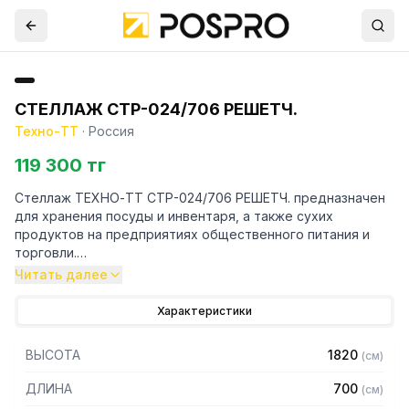
СТЕЛЛАЖ СТР-024/706 РЕШЕТЧ.
Техно-ТТ
·
Россия
119 300 тг
Стеллаж ТЕХНО-ТТ СТР-024/706 РЕШЕТЧ. предназначен
для хранения посуды и инвентаря, а также сухих
продуктов на предприятиях общественного питания и
торговли.
Читать далее
Особенности:
Характеристики
— Стеллаж технологический разборный
— Стойки из уголка 40х40 нержавеющей стали марки AISI
ВЫСОТА
1820
(
см
)
430 толщиной 2 мм
— Четыре решетчатые полки из нержавеющей стали
ДЛИНА
700
(
см
)
марки AISI 430 толщиной 0,8 мм