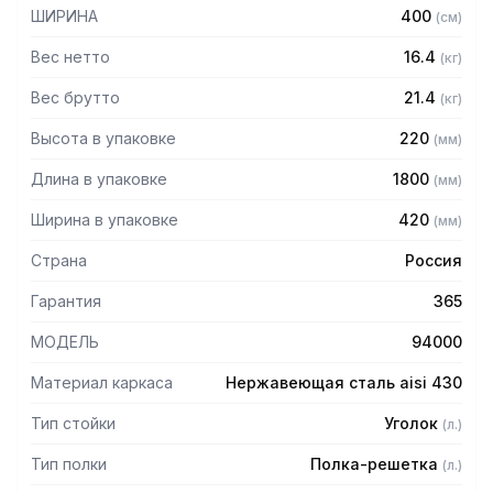
— Расстояние между полками регулируемое с шагом 50
ШИРИНА
400
(
см
)
мм
— Регулируемые опоры
Вес нетто
16.4
(
кг
)
— Стеллаж поставляется в разобранном виде
Вес брутто
21.4
(
кг
)
Высота в упаковке
220
(
мм
)
Длина в упаковке
1800
(
мм
)
Ширина в упаковке
420
(
мм
)
Страна
Россия
Гарантия
365
МОДЕЛЬ
94000
Материал каркаса
Нержавеющая сталь aisi 430
Тип стойки
Уголок
(
л.
)
Тип полки
Полка-решетка
(
л.
)