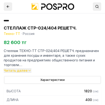
СТЕЛЛАЖ СТР-024/404 РЕШЕТЧ.
Техно-ТТ
·
Россия
82 600 тг
Стеллаж ТЕХНО-ТТ СТР-024/404 РЕШЕТЧ. предназначен
для хранения посуды и инвентаря, а также сухих
продуктов на предприятиях общественного питания и
торговли.
Читать далее
Особенности:
Характеристики
— Стеллаж технологический разборный
— Стойки из уголка 40х40 нержавеющей стали марки AISI
ВЫСОТА
1820
(
см
)
430 толщиной 2 мм
— Четыре решетчатые полки из нержавеющей стали
ДЛИНА
400
(
см
)
марки AISI 430 толщиной 0,8 мм