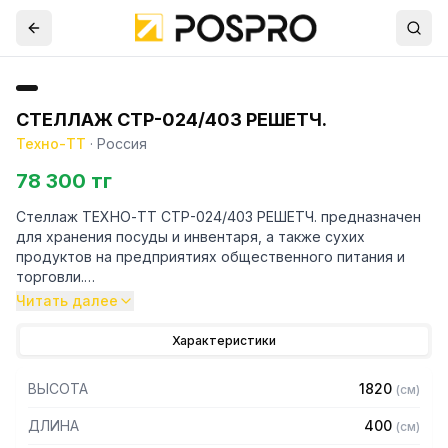
СТЕЛЛАЖ СТР-024/403 РЕШЕТЧ.
Техно-ТТ
·
Россия
78 300 тг
Стеллаж ТЕХНО-ТТ СТР-024/403 РЕШЕТЧ. предназначен
для хранения посуды и инвентаря, а также сухих
продуктов на предприятиях общественного питания и
торговли.
Читать далее
Особенности:
Характеристики
— Стеллаж технологический разборный
— Стойки из уголка 40х40 нержавеющей стали марки AISI
ВЫСОТА
1820
(
см
)
430 толщиной 2 мм
— Четыре решетчатые полки из нержавеющей стали
ДЛИНА
400
(
см
)
марки AISI 430 толщиной 0,8 мм