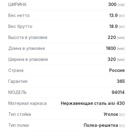
— Расстояние между полками регулируемое с шагом 50
ШИРИНА
300
(
см
)
мм
— Регулируемые опоры
Вес нетто
13.9
(
кг
)
— Стеллаж поставляется в разобранном виде
Вес брутто
18.9
(
кг
)
Высота в упаковке
220
(
мм
)
Длина в упаковке
1800
(
мм
)
Ширина в упаковке
320
(
мм
)
Страна
Россия
Гарантия
365
МОДЕЛЬ
94014
Материал каркаса
Нержавеющая сталь aisi 430
Тип стойки
Уголок
(
л.
)
Тип полки
Полка-решетка
(
л.
)