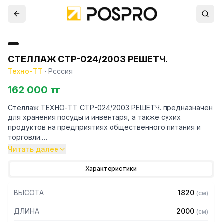
СТЕЛЛАЖ СТР-024/2003 РЕШЕТЧ.
Техно-ТТ
·
Россия
162 000 тг
Стеллаж ТЕХНО-ТТ СТР-024/2003 РЕШЕТЧ. предназначен
для хранения посуды и инвентаря, а также сухих
продуктов на предприятиях общественного питания и
торговли.
Читать далее
Особенности:
Характеристики
— Стеллаж технологический разборный
— Стойки из уголка 40х40 нержавеющей стали марки AISI
ВЫСОТА
1820
(
см
)
430 толщиной 2 мм
— Четыре решетчатые полки из нержавеющей стали
ДЛИНА
2000
(
см
)
марки AISI 430 толщиной 0,8 мм