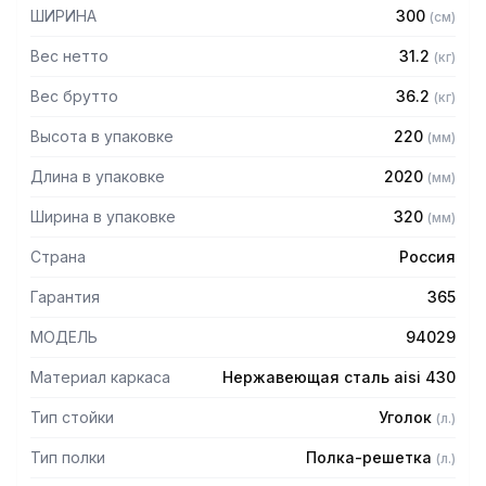
— Расстояние между полками регулируемое с шагом 50
ШИРИНА
300
(
см
)
мм
— Регулируемые опоры
Вес нетто
31.2
(
кг
)
— Стеллаж поставляется в разобранном виде
Вес брутто
36.2
(
кг
)
Высота в упаковке
220
(
мм
)
Длина в упаковке
2020
(
мм
)
Ширина в упаковке
320
(
мм
)
Страна
Россия
Гарантия
365
МОДЕЛЬ
94029
Материал каркаса
Нержавеющая сталь aisi 430
Тип стойки
Уголок
(
л.
)
Тип полки
Полка-решетка
(
л.
)