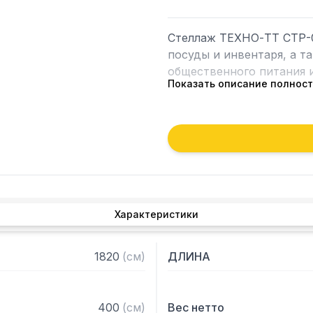
Стеллаж ТЕХНО-ТТ СТР-0
посуды и инвентаря, а т
общественного питания и
Показать описание полнос
Особенности:

— Стеллаж технологичес
— Стойки из уголка 40х4
2 мм

— Четыре решетчатые по
толщиной 0,8 мм

Характеристики
— Расстояние между пол
— Регулируемые опоры

— Стеллаж поставляется
1820
(
см
)
ДЛИНА
400
(
см
)
Вес нетто