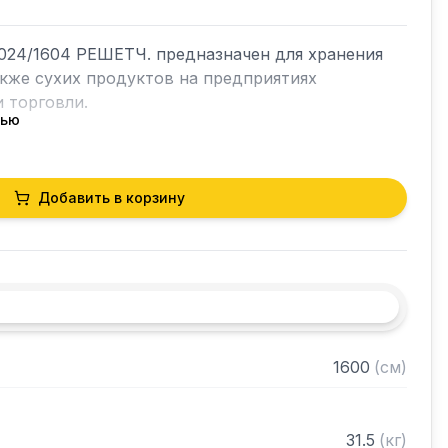
24/1604 РЕШЕТЧ. предназначен для хранения 
акже сухих продуктов на предприятиях 
 торговли.

тью
кий разборный

Добавить в корзину
0 нержавеющей стали марки AISI 430 толщиной 
лки из нержавеющей стали марки AISI 430 
ками регулируемое с шагом 50 мм

 в разобранном виде
1600
(
см
)
31.5
(
кг
)