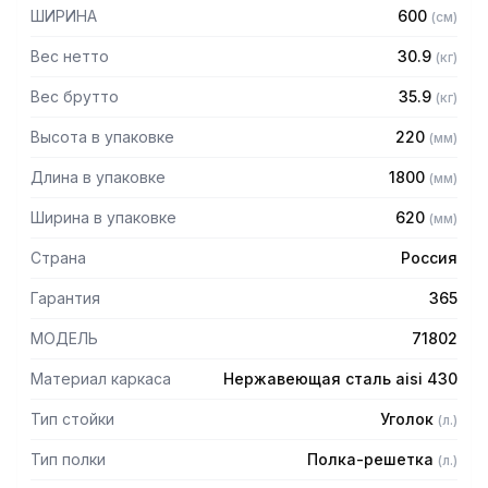
— Расстояние между полками регулируемое с шагом 50
ШИРИНА
600
(
см
)
мм
— Регулируемые опоры
Вес нетто
30.9
(
кг
)
— Стеллаж поставляется в разобранном виде
Вес брутто
35.9
(
кг
)
Высота в упаковке
220
(
мм
)
Длина в упаковке
1800
(
мм
)
Ширина в упаковке
620
(
мм
)
Страна
Россия
Гарантия
365
МОДЕЛЬ
71802
Материал каркаса
Нержавеющая сталь aisi 430
Тип стойки
Уголок
(
л.
)
Тип полки
Полка-решетка
(
л.
)