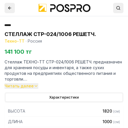
СТЕЛЛАЖ СТР-024/1006 РЕШЕТЧ.
Техно-ТТ
·
Россия
141 100 тг
Стеллаж ТЕХНО-ТТ СТР-024/1006 РЕШЕТЧ. предназначен
для хранения посуды и инвентаря, а также сухих
продуктов на предприятиях общественного питания и
торговли.
Читать далее
Особенности:
Характеристики
— Стеллаж технологический разборный
— Стойки из уголка 40х40 нержавеющей стали марки AISI
ВЫСОТА
1820
(
см
)
430 толщиной 2 мм
— Четыре решетчатые полки из нержавеющей стали
ДЛИНА
1000
(
см
)
марки AISI 430 толщиной 0,8 мм