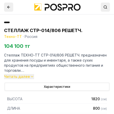
СТЕЛЛАЖ СТР-014/806 РЕШЕТЧ.
Техно-ТТ
·
Россия
104 100 тг
Стеллаж ТЕХНО-ТТ СТР-014/806 РЕШЕТЧ. предназначен
для хранения посуды и инвентаря, а также сухих
продуктов на предприятиях общественного питания и
торговли.
Читать далее
Особенности:
Характеристики
— Стеллаж технологический разборный
— Стойки из уголка 40х40 толщиной 2 мм, покрытого
ВЫСОТА
1820
(
см
)
порошковой краской серого цвета
— Четыре решетчатые полки из нержавеющей стали
ДЛИНА
800
(
см
)
марки AISI 430 толщиной 0,8 мм