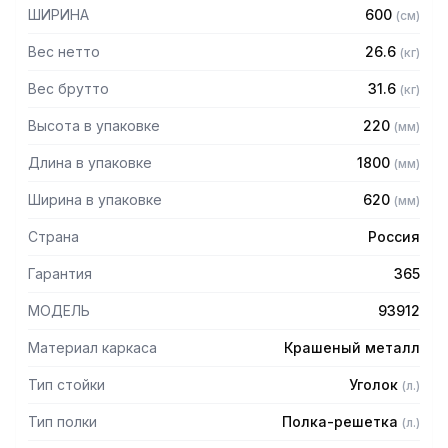
— Расстояние между полками регулируемое с шагом 50
ШИРИНА
600
(
см
)
мм
— Регулируемые опоры
Вес нетто
26.6
(
кг
)
— Стеллаж поставляется в разобранном виде
Вес брутто
31.6
(
кг
)
Высота в упаковке
220
(
мм
)
Длина в упаковке
1800
(
мм
)
Ширина в упаковке
620
(
мм
)
Страна
Россия
Гарантия
365
МОДЕЛЬ
93912
Материал каркаса
Крашеный металл
Тип стойки
Уголок
(
л.
)
Тип полки
Полка-решетка
(
л.
)