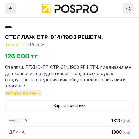
СТЕЛЛАЖ СТР-014/1903 РЕШЕТЧ.
Техно-ТТ
·
Россия
126 800 тг
Стеллаж ТЕХНО-ТТ СТР-014/1903 РЕШЕТЧ. предназначен
для хранения посуды и инвентаря, а также сухих
продуктов на предприятиях общественного питания и
торговли.
Читать далее
Особенности:
Характеристики
— Стеллаж технологический разборный
— Стойки из уголка 40х40 толщиной 2 мм, покрытого
ВЫСОТА
1820
(
см
)
порошковой краской серого цвета
— Четыре решетчатые полки из нержавеющей стали
ДЛИНА
1900
(
см
)
марки AISI 430 толщиной 0,8 мм