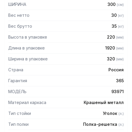
— Расстояние между полками регулируемое с шагом 50
ШИРИНА
300
(
см
)
мм
— Регулируемые опоры
Вес нетто
30
(
кг
)
— Стеллаж поставляется в разобранном виде
Вес брутто
35
(
кг
)
Высота в упаковке
220
(
мм
)
Длина в упаковке
1920
(
мм
)
Ширина в упаковке
320
(
мм
)
Страна
Россия
Гарантия
365
МОДЕЛЬ
93971
Материал каркаса
Крашеный металл
Тип стойки
Уголок
(
л.
)
Тип полки
Полка-решетка
(
л.
)