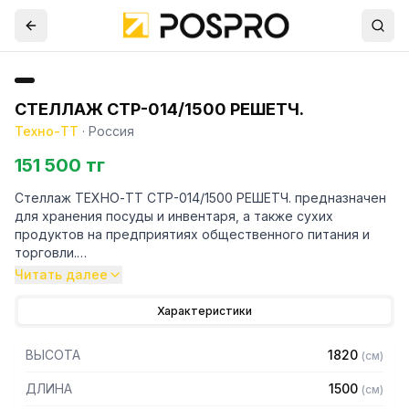
СТЕЛЛАЖ СТР-014/1500 РЕШЕТЧ.
Техно-ТТ
·
Россия
151 500 тг
Стеллаж ТЕХНО-ТТ СТР-014/1500 РЕШЕТЧ. предназначен
для хранения посуды и инвентаря, а также сухих
продуктов на предприятиях общественного питания и
торговли.
Читать далее
Особенности:
Характеристики
— Стеллаж технологический разборный
— Стойки из уголка 40х40 толщиной 2 мм, покрытого
ВЫСОТА
1820
(
см
)
порошковой краской серого цвета
— Четыре решетчатые полки из нержавеющей стали
ДЛИНА
1500
(
см
)
марки AISI 430 толщиной 0,8 мм