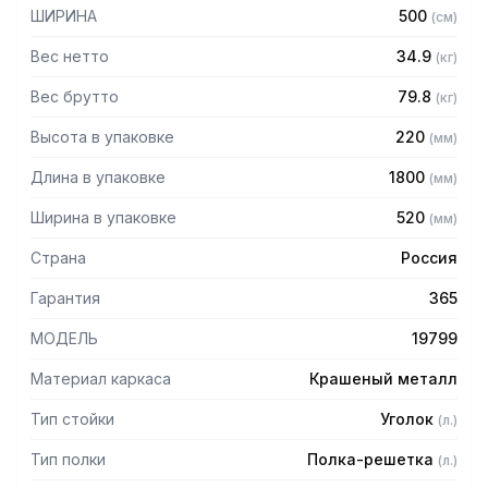
— Расстояние между полками регулируемое с шагом 50
ШИРИНА
500
(
см
)
мм
— Регулируемые опоры
Вес нетто
34.9
(
кг
)
— Стеллаж поставляется в разобранном виде
Вес брутто
79.8
(
кг
)
Высота в упаковке
220
(
мм
)
Длина в упаковке
1800
(
мм
)
Ширина в упаковке
520
(
мм
)
Страна
Россия
Гарантия
365
МОДЕЛЬ
19799
Материал каркаса
Крашеный металл
Тип стойки
Уголок
(
л.
)
Тип полки
Полка-решетка
(
л.
)