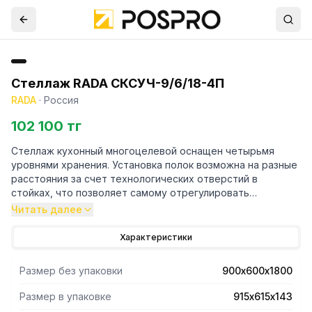
Стеллаж RADA СКСУЧ-9/6/18-4П
RADA
·
Россия
102 100 тг
Стеллаж кухонный многоцелевой оснащен четырьмя
уровнями хранения. Установка полок возможна на разные
расстояния за счет технологических отверстий в
стойках, что позволяет самому отрегулировать
расстояние между полками. Стойки выполнены в форме
Читать далее
уголка 40х40 толщиной 1,5 мм, полки имеют толщину 0,8
мм. Материал стоек и полок - нержавеющая сталь AISI
Характеристики
430. Регулируемые опоры. Поставляется стеллаж в
разобраном виде. Вариант поставки 4 полки и 4 стойки.
Размер без упаковки
900х600х1800
Нагрузка на полку равнораспределенная 200 кг. Вес
полного комплекта 24 кг. Габариты упаковки полок
Размер в упаковке
915х615х143
915х615х143 мм.