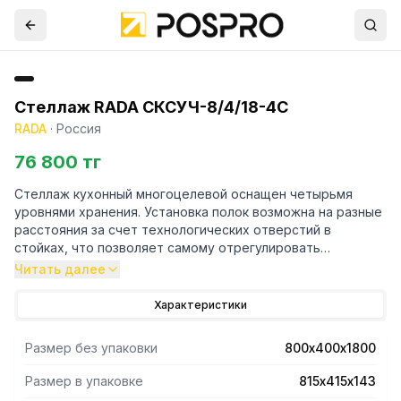
Стеллаж RADA СКСУЧ-8/4/18-4С
RADA
·
Россия
76 800 тг
Стеллаж кухонный многоцелевой оснащен четырьмя
уровнями хранения. Установка полок возможна на разные
расстояния за счет технологических отверстий в
стойках, что позволяет самому отрегулировать
расстояние между полками. Стойки выполнены в форме
Читать далее
уголка 40х40 толщиной 1,5 мм, полки имеют толщину 0,8
мм. Материал стоек и полок - нержавеющая сталь AISI
Характеристики
430. Регулируемые опоры. Поставляется стеллаж в
разобраном виде. Вариант поставки 4 полки и 4 стойки.
Размер без упаковки
800х400х1800
Нагрузка на полку равнораспределенная 200 кг. Вес
полного комплекта 18 кг. Габариты упаковки полок
Размер в упаковке
815х415х143
815х415х143 мм.